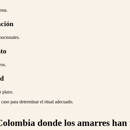
sona.
ación
mocionales.
to
ros.
ad
o plazo.
 caso para determinar el ritual adecuado.
 Colombia donde los amarres han