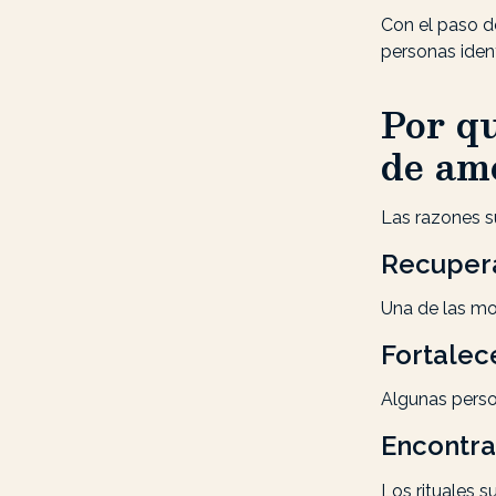
Con el paso de
personas iden
Por q
de am
Las razones s
Recupera
Una de las mo
Fortalec
Algunas perso
Encontra
Los rituales s