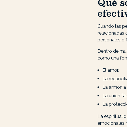
Qué s
efecti
Cuando las per
relacionadas c
personales o f
Dentro de much
como una form
El amor.
La reconcili
La armonía 
La unión fam
La protecci
La espiritual
emocionales 