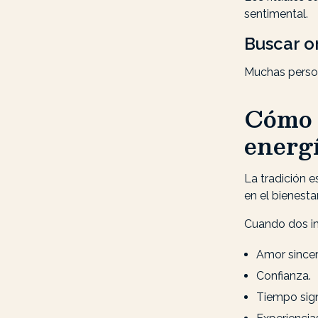
sentimental.
Buscar or
Muchas person
Cómo e
energ
La tradición e
en el bienesta
Cuando dos in
Amor sincer
Confianza.
Tiempo signi