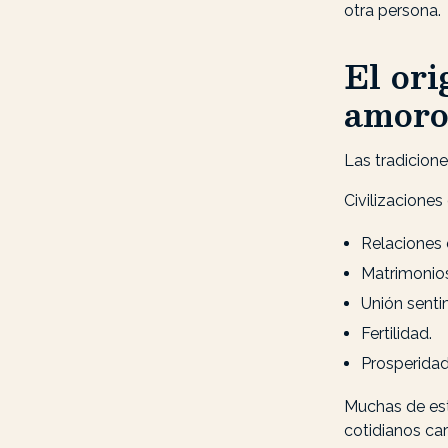
otra persona.
El ori
amoro
Las tradicion
Civilizaciones
Relaciones 
Matrimonios
Unión senti
Fertilidad.
Prosperidad 
Muchas de est
cotidianos ca