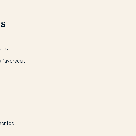
es
uos.
a favorecer:
ementos