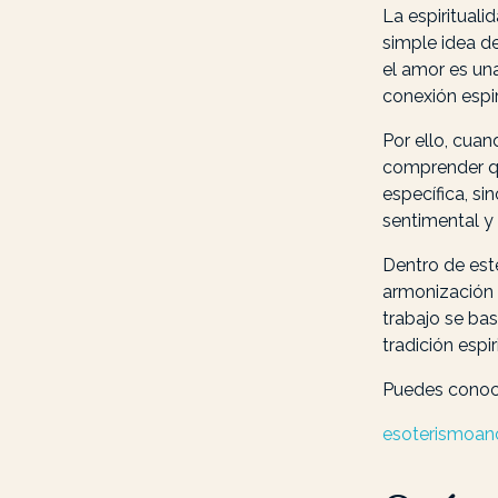
La espiritual
simple idea de
el amor es un
conexión espir
Por ello, cua
comprender qu
específica, si
sentimental y 
Dentro de es
armonización s
trabajo se ba
tradición espir
Puedes conoce
esoterismoan