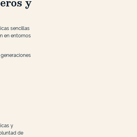
eros y
icas sencillas
an en entornos
e generaciones
icas y
oluntad de