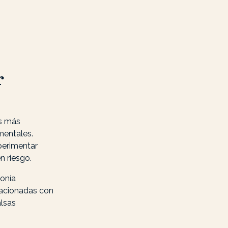
r
s más
mentales.
perimentar
n riesgo.
monía
lacionadas con
lsas