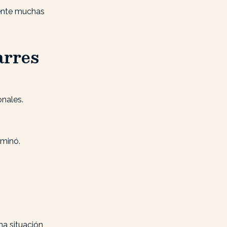
mente muchas
arres
nales.
rminó.
na situación