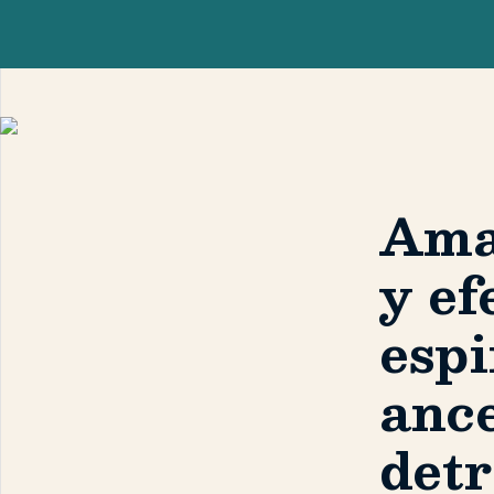
Ama
y ef
espi
ance
detr