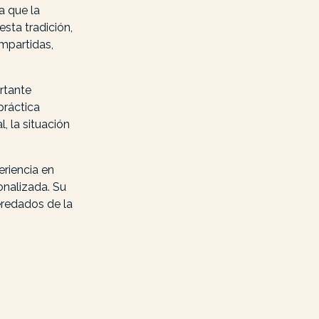
a que la
esta tradición,
mpartidas,
rtante
práctica
, la situación
eriencia en
onalizada. Su
eredados de la