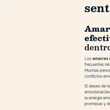
sent
Amarr
efect
dentr
Los
amarres 
frecuentes rel
Muchas person
conflictos emo
El deseo de re
emocional lle
la energía am
promesas y de